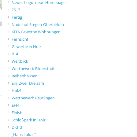
Neues Logo, neue Homepage
FS_7
Fertig
Nadelhof Stegen-Oberbirken
KITA Gewerbe Wohnungen
Fernsicht…
Gewerbe in Holz
B_4
Weitblick
Wettbewerb Filderstadt
Reihenhäuser
Ein_Zwei_Dreisam
Holz!
Wettbewerb Reutlingen
EFH
Finish
Schloßpark in Holz!
Dicht!
„Haus Lukas“