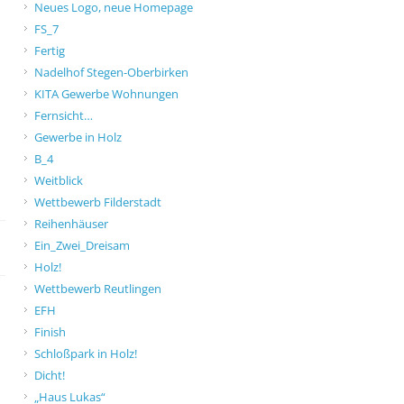
Neues Logo, neue Homepage
FS_7
Fertig
Nadelhof Stegen-Oberbirken
KITA Gewerbe Wohnungen
Fernsicht…
Gewerbe in Holz
B_4
Weitblick
Wettbewerb Filderstadt
Reihenhäuser
Ein_Zwei_Dreisam
Holz!
Wettbewerb Reutlingen
EFH
Finish
Schloßpark in Holz!
Dicht!
„Haus Lukas“