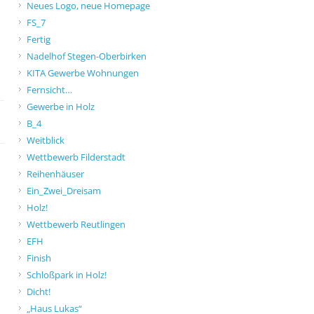
Neues Logo, neue Homepage
FS_7
Fertig
Nadelhof Stegen-Oberbirken
KITA Gewerbe Wohnungen
Fernsicht…
Gewerbe in Holz
B_4
Weitblick
Wettbewerb Filderstadt
Reihenhäuser
Ein_Zwei_Dreisam
Holz!
Wettbewerb Reutlingen
EFH
Finish
Schloßpark in Holz!
Dicht!
„Haus Lukas“