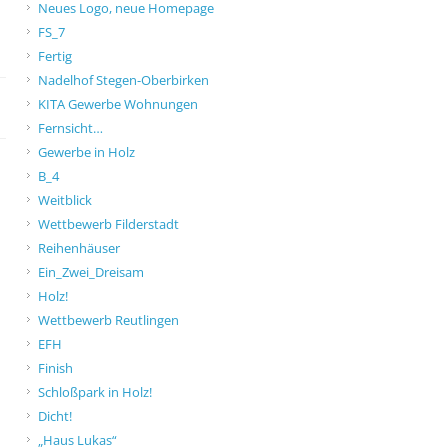
Neues Logo, neue Homepage
FS_7
Fertig
Nadelhof Stegen-Oberbirken
KITA Gewerbe Wohnungen
Fernsicht…
Gewerbe in Holz
B_4
Weitblick
Wettbewerb Filderstadt
Reihenhäuser
Ein_Zwei_Dreisam
Holz!
Wettbewerb Reutlingen
EFH
Finish
Schloßpark in Holz!
Dicht!
„Haus Lukas“